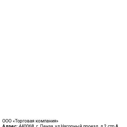
ООО «Торговая компания»
Адрес:
440068, г. Пенза, ул.Нагорный проезд, д.2 стр.А